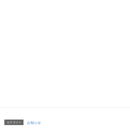
既存ユーザのログイン
Username or Email
パスワード
ログイン情報を保存
パスワードをお忘れですか？
パスワードリセット
はじめての方はこちら
新規ユーザー登録
カテゴリー
お知らせ